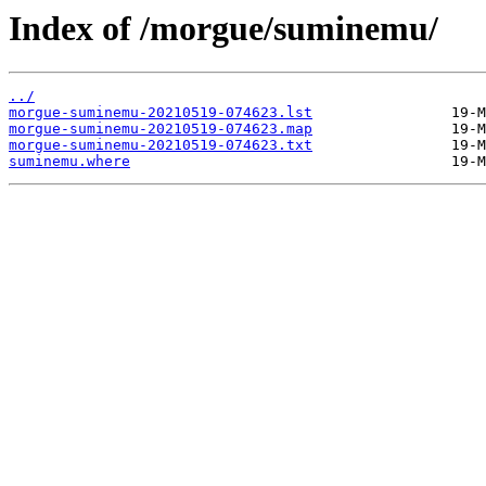
Index of /morgue/suminemu/
../
morgue-suminemu-20210519-074623.lst
morgue-suminemu-20210519-074623.map
morgue-suminemu-20210519-074623.txt
suminemu.where