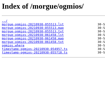
Index of /morgue/ogmios/
../
morgue-ogmios-20210930-055513.lst
morgue-ogmios-20210930-055513.map
morgue-ogmios-20210930-055513.txt
morgue-ogmios-20210930-061458.lst
morgue-ogmios-20210930-061458.map
morgue-ogmios-20210930-061458.txt
ogmios.where
timestamp-ogmios-20210930-054957.ts
timestamp-ogmios-20210930-055718.ts