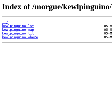
Index of /morgue/kewlpinguino/
../
kewlpinguino.lst
kewlpinguino.map
kewlpinguino.txt
kewlpinguino.where